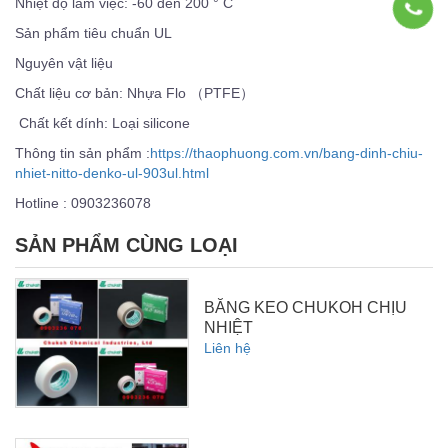
Nhiệt độ làm việc: -60 đến 200 ° C
Sản phẩm tiêu chuẩn UL
Nguyên vật liệu
Chất liệu cơ bản: Nhựa Flo （PTFE）
Chất kết dính: Loại silicone
Thông tin sản phẩm :
https://thaophuong.com.vn/bang-dinh-chiu-
nhiet-nitto-denko-ul-903ul.html
Hotline : 0903236078
SẢN PHẨM CÙNG LOẠI
BĂNG KEO CHUKOH CHỊU
NHIỆT
Liên hệ