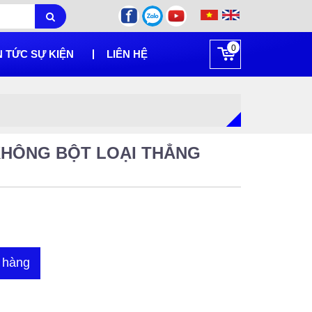
0
N TỨC SỰ KIỆN
LIÊN HỆ
KHÔNG BỘT LOẠI THẲNG
 hàng