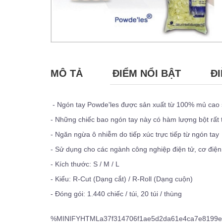
MÔ TẢ
ĐIỂM NỔI BẬT
ĐI
- Ngón tay Powde'les được sản xuất từ ​​100% mủ cao 
- Những chiếc bao ngón tay này có hàm lượng bột rất 
- Ngăn ngừa ô nhiễm do tiếp xúc trực tiếp từ ngón tay
- Sử dụng cho các ngành công nghiệp điện tử, cơ điện
- Kích thước: S / M / L
- Kiểu: R-Cut (Dạng cắt) / R-Roll (Dạng cuộn)
- Đóng gói: 1.440 chiếc / túi, 20 túi / thùng
%MINIFYHTMLa37f314706f1ae5d2da61e4ca7e8199