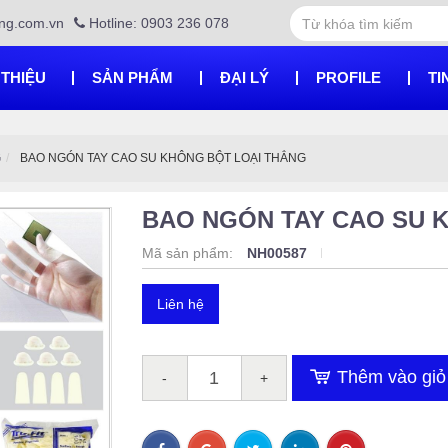
ng.com.vn
Hotline: 0903 236 078
 THIỆU
SẢN PHẨM
ĐẠI LÝ
PROFILE
TI
G
BAO NGÓN TAY CAO SU KHÔNG BỘT LOẠI THẲNG
BAO NGÓN TAY CAO SU 
Mã sản phẩm:
NH00587
Liên hệ
Thêm vào giỏ
-
+