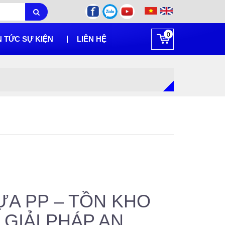
0
N TỨC SỰ KIỆN
LIÊN HỆ
ỰA PP – TỒN KHO
 GIẢI PHÁP AN