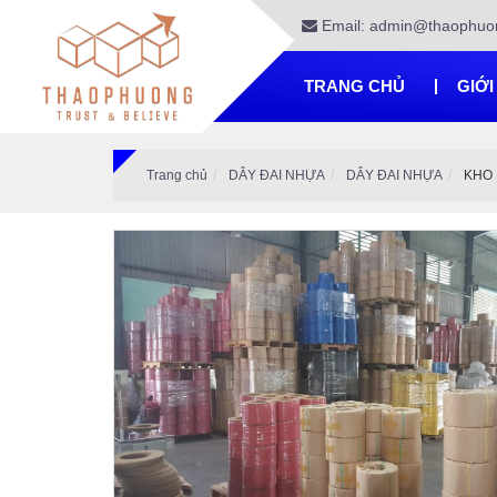
Email: admin@thaophuo
TRANG CHỦ
GIỚI
Trang chủ
DÂY ĐAI NHỰA
DÂY ĐAI NHỰA
KHO 