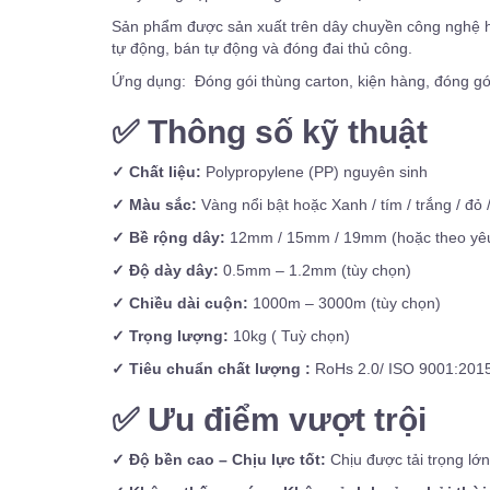
Sản phẩm được sản xuất trên dây chuyền công nghệ hi
tự động, bán tự động và đóng đai thủ công.
Ứng dụng: Đóng gói thùng carton, kiện hàng, đóng gó
✅
Thông số kỹ thuật
✓ Chất liệu:
Polypropylene (PP) nguyên sinh
✓ Màu sắc:
Vàng nổi bật hoặc Xanh / tím / trắng / đỏ 
✓ Bề rộng dây:
12mm / 15mm / 19mm (hoặc theo yê
✓ Độ dày dây:
0.5mm – 1.2mm (tùy chọn)
✓ Chiều dài cuộn:
1000m – 3000m (tùy chọn)
✓ Trọng lượng:
10kg ( Tuỳ chọn)
✓ Tiêu chuẩn chất lượng :
RoHs 2.0/ ISO 9001:201
✅
Ưu điểm vượt trội
✓ Độ bền cao – Chịu lực tốt:
Chịu được tải trọng lớ