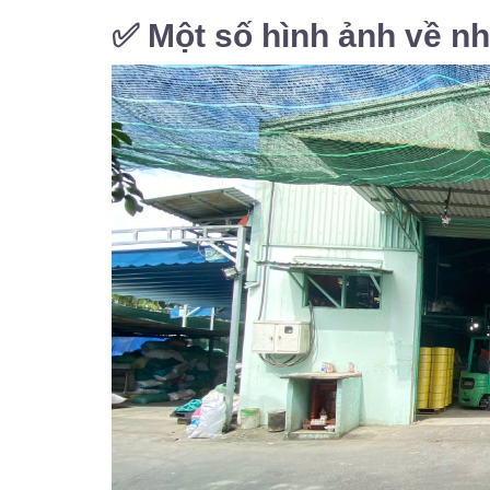
✅
Một số hình ảnh về n