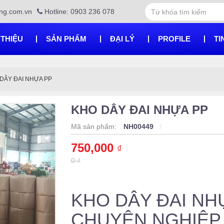
ng.com.vn
Hotline: 0903 236 078
 THIỆU
SẢN PHẨM
ĐẠI LÝ
PROFILE
TI
DÂY ĐAI NHỰA PP
KHO DÂY ĐAI NHỰA PP
Mã sản phẩm:
NH00449
750,000
₫
0 ₫
KHO DÂY ĐAI NH
CHUYÊN NGHIỆP,