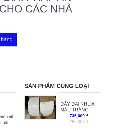
M CHO CÁC NHÀ
 hàng
SẢN PHẨM CÙNG LOẠI
DÂY ĐAI NHỰA
MÀU TRẮNG
735,000 ₫
 màu sắc
750,000 ₫
m nhấn