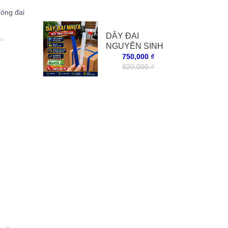
đóng đai
DÂY ĐAI
c…
NGUYÊN SINH
MÀU XANH
750,000 ₫
820,000 ₫