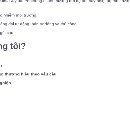
tiết:
Dây đai PP không bị ảnh hưởng bởi độ ẩm hay nhiệt độ môi trườ
 ô nhiễm môi trường.
ng đai tự động, bán tự động và thủ công.
gói cao.
g tôi?
n
ogo thương hiệu theo yêu cầu
nghiệp