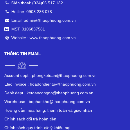
Điện thoại: (024)66 517 182
Hotline: 0903 236 078
Email: admin@thaophuong.com.vn
MST: 0106837581
Website : www.thaophuong.com.vn
THÔNG TIN EMAIL
Account dept :
phongketoan@thaophuong.com.vn
Elec Invoice :
hoadondientu@thaophuong.com.vn
Debit dept :
ketoancongno@thaophuong.com.vn
Warehouse :
bophankho@thaophuong.com.vn
Hướng dẫn mua hàng, thanh toán và giao nhận
Chính sách đổi trả hoàn tiền
Chính sách quy trình xử lý khiếu nại