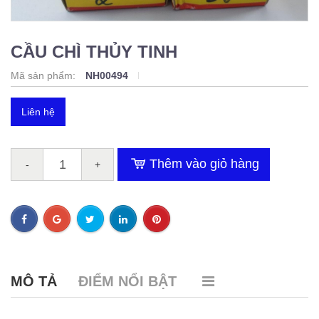
CẦU CHÌ THỦY TINH
Mã sản phẩm:
NH00494
Liên hệ
Thêm vào giỏ hàng
-
+
MÔ TẢ
ĐIỂM NỔI BẬT