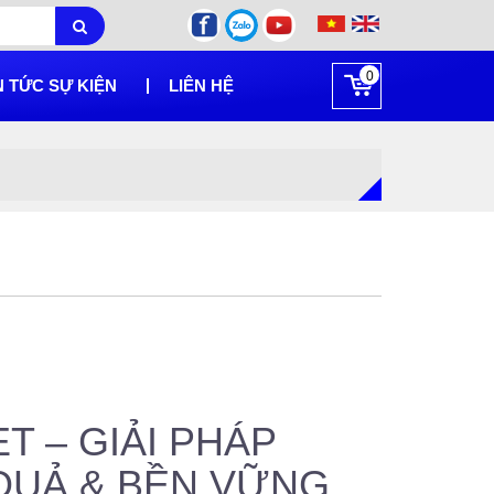
0
N TỨC SỰ KIỆN
LIÊN HỆ
T – GIẢI PHÁP
QUẢ & BỀN VỮNG