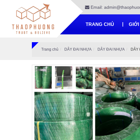
Email: admin@thaophuo
TRANG CHỦ
GIỚI
Trang chủ
DÂY ĐAI NHỰA
DÂY ĐAI NHỰA
DÂY 