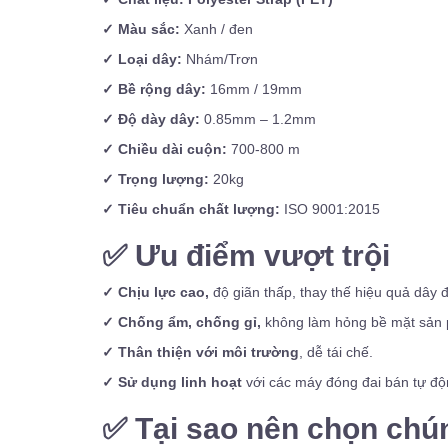
✓ Màu sắc:
Xanh / đen
✓ Loại dây:
Nhám/Trơn
✓ Bề rộng dây:
16mm / 19mm
✓ Độ dày dây:
0.85mm – 1.2mm
✓ Chiều dài cuộn:
700-800 m
✓ Trọng lượng:
20kg
✓ Tiêu chuẩn chất lượng:
ISO 9001:2015
✅
Ưu điểm vượt trội
✓ Chịu lực cao,
độ giãn thấp, thay thế hiệu quả dây 
✓ Chống ẩm, chống gỉ,
không làm hỏng bề mặt sản
✓ Thân thiện với môi trường
, dễ tái chế.
✓ Sử dụng linh hoạt
với các máy đóng đai bán tự độ
✅
Tại sao nên chọn chún