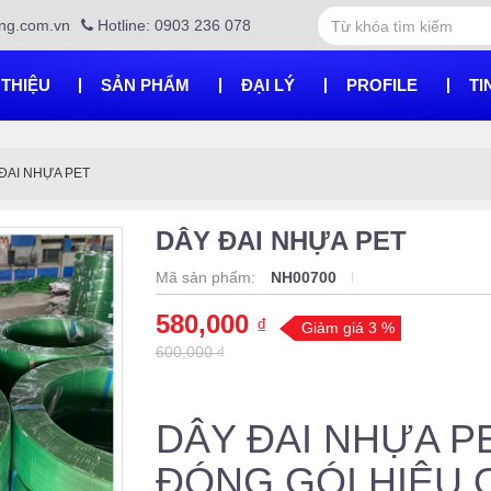
ng.com.vn
Hotline: 0903 236 078
 THIỆU
SẢN PHẨM
ĐẠI LÝ
PROFILE
TI
ĐAI NHỰA PET
DÂY ĐAI NHỰA PET
Mã sản phẩm:
NH00700
580,000
₫
Giảm giá 3 %
600,000 ₫
DÂY ĐAI NHỰA PE
ĐÓNG GÓI HIỆU 