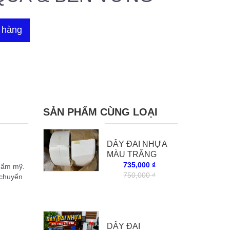
 hàng
SẢN PHẨM CÙNG LOẠI
DÂY ĐAI NHỰA
MÀU TRẮNG
735,000 ₫
thẩm mỹ.
750,000 ₫
 chuyển
DÂY ĐAI