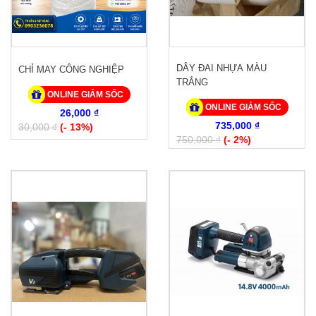
DÂY ĐAI NHỰA MÀU
CHỈ MAY CÔNG NGHIỆP
TRẮNG
ONLINE GIẢM SỐC
ONLINE GIẢM SỐC
26,000 ₫
735,000 ₫
30,000 ₫
(- 13%)
750,000 ₫
(- 2%)