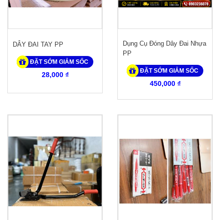
Dụng Cụ Đóng Dây Đai Nhựa
DÂY ĐAI TAY PP
PP
ĐẶT SỚM GIẢM SỐC
ĐẶT SỚM GIẢM SỐC
28,000 ₫
450,000 ₫