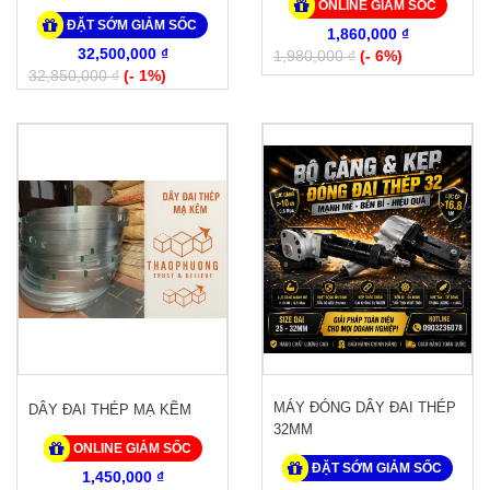
ONLINE GIẢM SỐC
ĐẶT SỚM GIẢM SỐC
1,860,000 ₫
32,500,000 ₫
1,980,000 ₫
(- 6%)
32,850,000 ₫
(- 1%)
MÁY ĐÓNG DÂY ĐAI THÉP
DÂY ĐAI THÉP MẠ KẼM
32MM
ONLINE GIẢM SỐC
ĐẶT SỚM GIẢM SỐC
1,450,000 ₫