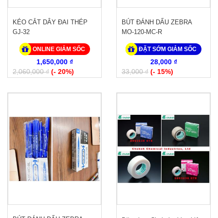
KÉO CẮT DÂY ĐAI THÉP
BÚT ĐÁNH DẤU ZEBRA
GJ-32
MO-120-MC-R
ONLINE GIẢM SỐC
ĐẶT SỚM GIẢM SỐC
1,650,000 ₫
28,000 ₫
2,060,000 ₫
(- 20%)
33,000 ₫
(- 15%)