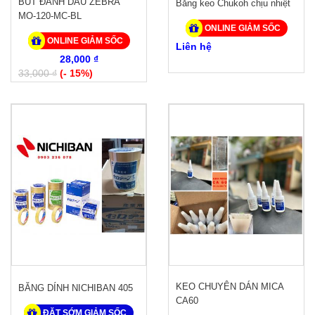
BÚT ĐÁNH DẤU ZEBRA
Băng keo Chukoh chịu nhiệt
MO-120-MC-BL
ONLINE GIẢM SỐC
ONLINE GIẢM SỐC
Liên hệ
28,000 ₫
33,000 ₫
(- 15%)
KEO CHUYÊN DÁN MICA
BĂNG DÍNH NICHIBAN 405
CA60
ĐẶT SỚM GIẢM SỐC