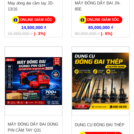
Máy đóng đai cầm tay JD-
MÁY ĐÓNG DÂY ĐAI JN-
13/16
85E
ONLINE GIẢM SỐC
ONLINE GIẢM SỐC
14,500,000 ₫
85,000,000 ₫
15,000,000 ₫
(- 3%)
90,000,000 ₫
(- 6%)
MÁY ĐÓNG DÂY ĐAI DÙNG
DỤNG CỤ ĐÓNG ĐAI THÉP
PIN CẦM TAY Q31