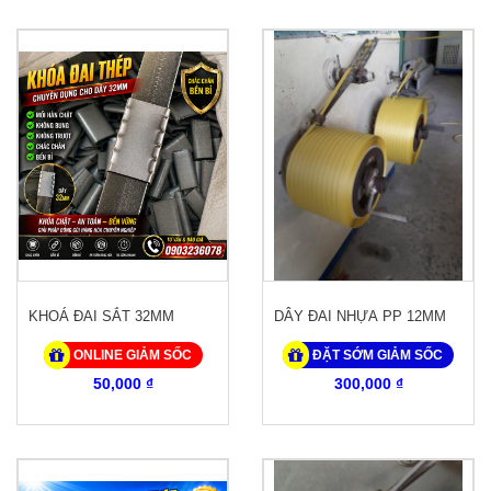
KHOÁ ĐAI SẮT 32MM
DÂY ĐAI NHỰA PP 12MM
ONLINE GIẢM SỐC
ĐẶT SỚM GIẢM SỐC
50,000 ₫
300,000 ₫