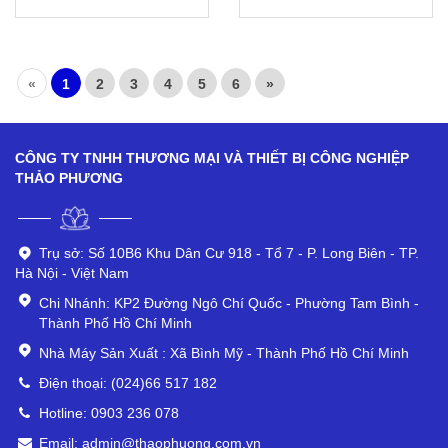
«
1
2
3
4
5
6
»
CÔNG TY TNHH THƯƠNG MẠI VÀ THIẾT BỊ CÔNG NGHIỆP
THẢO PHƯƠNG
Trụ sở: Số 10B6 Khu Dân Cư 918 - Tổ 7 - P. Long Biên - TP.
Hà Nội - Việt Nam
Chi Nhánh: KP2 Đường Ngô Chí Quốc - Phường Tam Bình -
Thành Phố Hồ Chí Minh
Nhà Máy Sản Xuất : Xã Bình Mỹ - Thành Phố Hồ Chí Minh
Điện thoại: (024)66 517 182
Hotline: 0903 236 078
Email: admin@thaophuong.com.vn