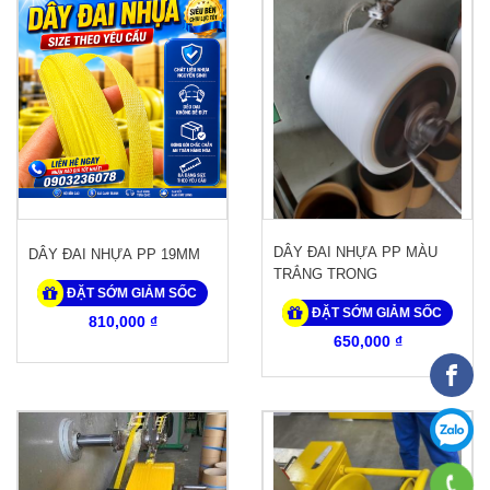
DÂY ĐAI NHỰA PP MÀU
DÂY ĐAI NHỰA PP 19MM
TRẮNG TRONG
ĐẶT SỚM GIẢM SỐC
ĐẶT SỚM GIẢM SỐC
810,000 ₫
650,000 ₫