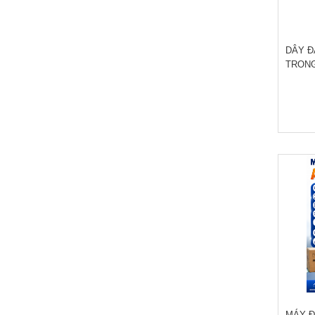
DÂY Đ
TRON
MÁY Đ