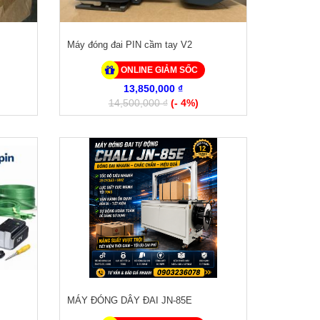
Máy đóng đai PIN cầm tay V2
ONLINE GIẢM SỐC
13,850,000 ₫
14,500,000 ₫
(- 4%)
MÁY ĐÓNG DÂY ĐAI JN-85E