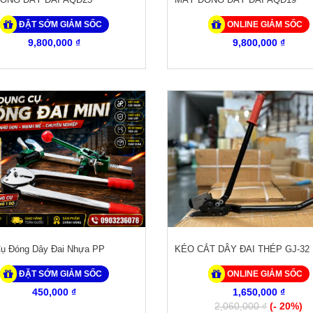
ĐẶT SỚM GIẢM SỐC
ONLINE GIẢM SỐC
9,800,000 ₫
9,800,000 ₫
ụ Đóng Dây Đai Nhựa PP
KÉO CẮT DÂY ĐAI THÉP GJ-32
ĐẶT SỚM GIẢM SỐC
ONLINE GIẢM SỐC
450,000 ₫
1,650,000 ₫
2,060,000 ₫
(- 20%)