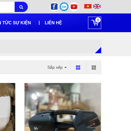
0
N TỨC SỰ KIỆN
LIÊN HỆ
Sắp xếp