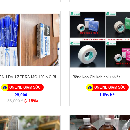
ÁNH DẤU ZEBRA MO-120-MC-BL
Băng keo Chukoh chịu nhiệt
ONLINE GIẢM SỐC
ONLINE GIẢM SỐC
28,000 ₫
Liên hệ
33,000 ₫
(- 15%)