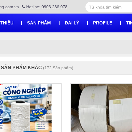
ng.com.vn
Hotline: 0903 236 078
 THIỆU
SẢN PHẨM
ĐẠI LÝ
PROFILE
TI
 SẢN PHẨM KHÁC
(172 Sản phẩm)