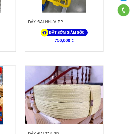
DÂY ĐAI NHỰA PP
ĐẶT SỚM GIẢM SỐC
750,000 ₫
DÂY ĐAI TAY PP