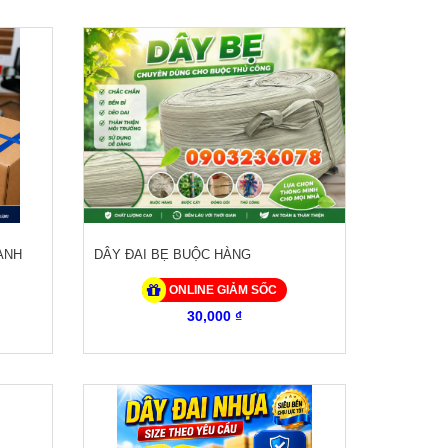
ANH
DÂY ĐAI BẸ BUỘC HÀNG
ONLINE GIẢM SỐC
30,000 ₫