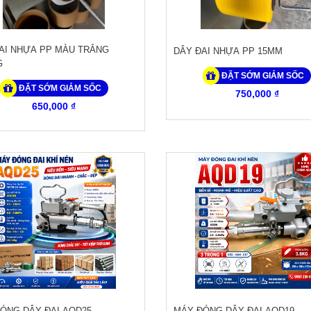
AI NHỰA PP MÀU TRẮNG
DÂY ĐAI NHỰA PP 15MM
G
ĐẶT SỚM GIẢM SỐC
ĐẶT SỚM GIẢM SỐC
750,000 ₫
650,000 ₫
ÓNG DÂY ĐAI AQD25
MÁY ĐÓNG DÂY ĐAI AQD19