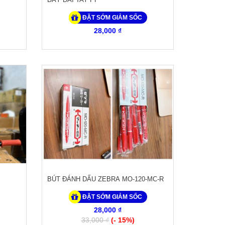
ĐẶT SỚM GIẢM SỐC
28,000 ₫
BÚT ĐÁNH DẤU ZEBRA MO-120-MC-R
ĐẶT SỚM GIẢM SỐC
28,000 ₫
33,000 ₫
(- 15%)