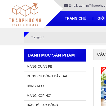
Email: admin@thaophuo
TRANG CHỦ
GIỚI
Trang chủ
CÁC
DANH MỤC SẢN PHẨM
MÀNG QUẤN PE
DỤNG CỤ ĐÓNG DÂY ĐAI
BĂNG KEO
MÀNG XỐP HƠI
BẢO HỘ LAO ĐỘNG