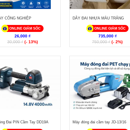
AY CÔNG NGHIỆP
DÂY ĐAI NHỰA MÀU TRẮNG
ONLINE GIẢM SỐC
ONLINE GIẢM SỐC
26,000 ₫
735,000 ₫
30,000 ₫
(- 13%)
750,000 ₫
(- 2%)
ng Đai PIN Cầm Tay DD19A
Máy đóng đai cầm tay JD-13/16