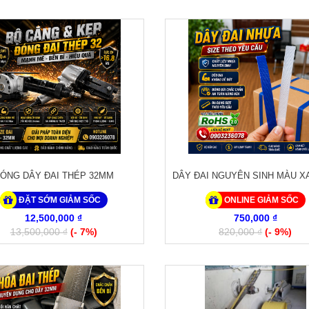
ÓNG DÂY ĐAI THÉP 32MM
DÂY ĐAI NGUYÊN SINH MÀU X
ĐẶT SỚM GIẢM SỐC
ONLINE GIẢM SỐC
12,500,000 ₫
750,000 ₫
13,500,000 ₫
(- 7%)
820,000 ₫
(- 9%)