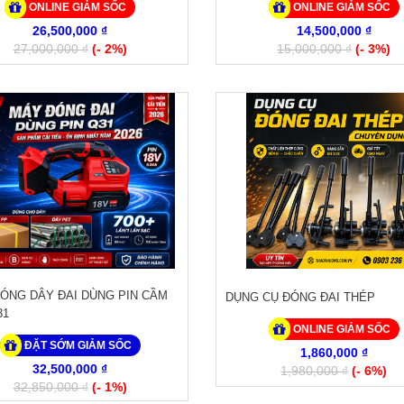
ONLINE GIẢM SỐC
ONLINE GIẢM SỐC
26,500,000 ₫
14,500,000 ₫
27,000,000 ₫
(- 2%)
15,000,000 ₫
(- 3%)
ÓNG DÂY ĐAI DÙNG PIN CẦM
DỤNG CỤ ĐÓNG ĐAI THÉP
31
ONLINE GIẢM SỐC
ĐẶT SỚM GIẢM SỐC
1,860,000 ₫
32,500,000 ₫
1,980,000 ₫
(- 6%)
32,850,000 ₫
(- 1%)