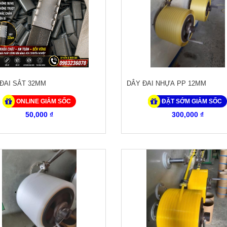
ĐAI SẮT 32MM
DÂY ĐAI NHỰA PP 12MM
ONLINE GIẢM SỐC
ĐẶT SỚM GIẢM SỐC
50,000 ₫
300,000 ₫