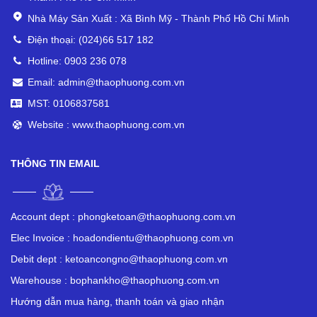
Nhà Máy Sản Xuất : Xã Bình Mỹ - Thành Phố Hồ Chí Minh
Điện thoại: (024)66 517 182
Hotline: 0903 236 078
Email: admin@thaophuong.com.vn
MST: 0106837581
Website : www.thaophuong.com.vn
THÔNG TIN EMAIL
Account dept :
phongketoan@thaophuong.com.vn
Elec Invoice :
hoadondientu@thaophuong.com.vn
Debit dept :
ketoancongno@thaophuong.com.vn
Warehouse :
bophankho@thaophuong.com.vn
Hướng dẫn mua hàng, thanh toán và giao nhận