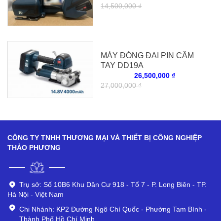
14,500,000 ₫
MÁY ĐÓNG ĐAI PIN CẦM
TAY DD19A
26,500,000 ₫
27,000,000 ₫
CÔNG TY TNHH THƯƠNG MẠI VÀ THIẾT BỊ CÔNG NGHIỆP
THẢO PHƯƠNG
Trụ sở: Số 10B6 Khu Dân Cư 918 - Tổ 7 - P. Long Biên - TP.
Hà Nội - Việt Nam
Chi Nhánh: KP2 Đường Ngô Chí Quốc - Phường Tam Bình -
Thành Phố Hồ Chí Minh