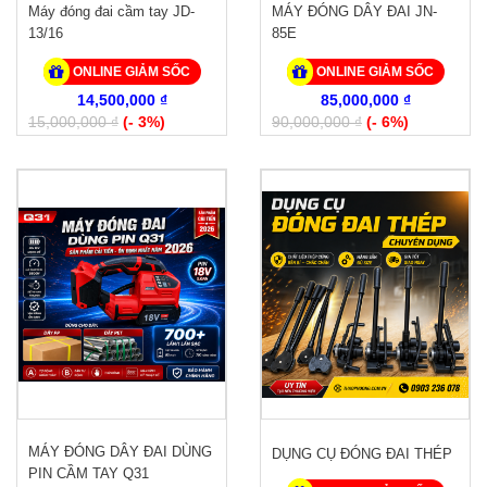
Máy đóng đai cầm tay JD-
MÁY ĐÓNG DÂY ĐAI JN-
13/16
85E
ONLINE GIẢM SỐC
ONLINE GIẢM SỐC
14,500,000 ₫
85,000,000 ₫
15,000,000 ₫
(- 3%)
90,000,000 ₫
(- 6%)
MÁY ĐÓNG DÂY ĐAI DÙNG
DỤNG CỤ ĐÓNG ĐAI THÉP
PIN CẦM TAY Q31