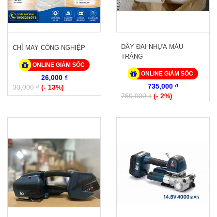
DÂY ĐAI NHỰA MÀU
CHỈ MAY CÔNG NGHIỆP
TRẮNG
ONLINE GIẢM SỐC
ONLINE GIẢM SỐC
26,000 ₫
735,000 ₫
30,000 ₫
(- 13%)
750,000 ₫
(- 2%)