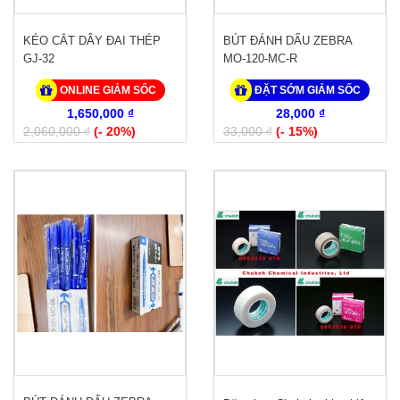
KÉO CẮT DÂY ĐAI THÉP
BÚT ĐÁNH DẤU ZEBRA
GJ-32
MO-120-MC-R
ONLINE GIẢM SỐC
ĐẶT SỚM GIẢM SỐC
1,650,000 ₫
28,000 ₫
2,060,000 ₫
(- 20%)
33,000 ₫
(- 15%)