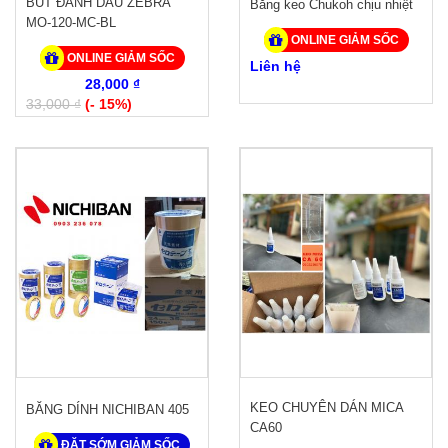
BÚT ĐÁNH DẤU ZEBRA
Băng keo Chukoh chịu nhiệt
MO-120-MC-BL
ONLINE GIẢM SỐC
ONLINE GIẢM SỐC
Liên hệ
28,000 ₫
33,000 ₫
(- 15%)
KEO CHUYÊN DÁN MICA
BĂNG DÍNH NICHIBAN 405
CA60
ĐẶT SỚM GIẢM SỐC