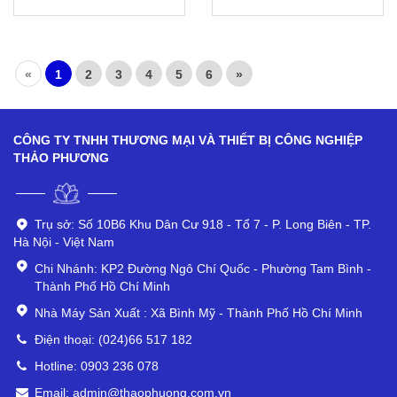
«
1
2
3
4
5
6
»
CÔNG TY TNHH THƯƠNG MẠI VÀ THIẾT BỊ CÔNG NGHIỆP
THẢO PHƯƠNG
Trụ sở: Số 10B6 Khu Dân Cư 918 - Tổ 7 - P. Long Biên - TP.
Hà Nội - Việt Nam
Chi Nhánh: KP2 Đường Ngô Chí Quốc - Phường Tam Bình -
Thành Phố Hồ Chí Minh
Nhà Máy Sản Xuất : Xã Bình Mỹ - Thành Phố Hồ Chí Minh
Điện thoại: (024)66 517 182
Hotline: 0903 236 078
Email: admin@thaophuong.com.vn