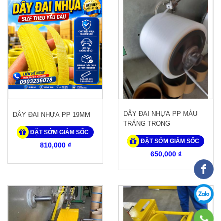
DÂY ĐAI NHỰA PP MÀU
DÂY ĐAI NHỰA PP 19MM
TRẮNG TRONG
ĐẶT SỚM GIẢM SỐC
ĐẶT SỚM GIẢM SỐC
810,000 ₫
650,000 ₫