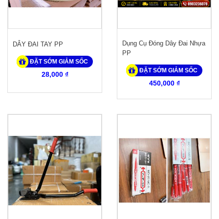
Dụng Cụ Đóng Dây Đai Nhựa
DÂY ĐAI TAY PP
PP
ĐẶT SỚM GIẢM SỐC
ĐẶT SỚM GIẢM SỐC
28,000 ₫
450,000 ₫