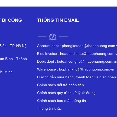
 BỊ CÔNG
THÔNG TIN EMAIL
iên - TP. Hà Nội
Account dept :
phongketoan@thaophuong.com.
Elec Invoice :
hoadondientu@thaophuong.com.
am Bình - Thành
Debit dept :
ketoancongno@thaophuong.com.v
Warehouse :
bophankho@thaophuong.com.vn
hí Minh
Hướng dẫn mua hàng, thanh toán và giao nhận
Chính sách đổi trả hoàn tiền
Chính sách quy trình xử lý khiếu nại
Chính sách bảo mật thông tin
Thông tin khác